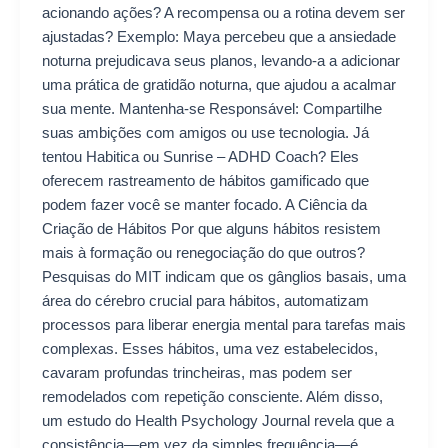
acionando ações? A recompensa ou a rotina devem ser
ajustadas? Exemplo: Maya percebeu que a ansiedade
noturna prejudicava seus planos, levando-a a adicionar
uma prática de gratidão noturna, que ajudou a acalmar
sua mente. Mantenha-se Responsável: Compartilhe
suas ambições com amigos ou use tecnologia. Já
tentou Habitica ou Sunrise – ADHD Coach? Eles
oferecem rastreamento de hábitos gamificado que
podem fazer você se manter focado. A Ciência da
Criação de Hábitos Por que alguns hábitos resistem
mais à formação ou renegociação do que outros?
Pesquisas do MIT indicam que os gânglios basais, uma
área do cérebro crucial para hábitos, automatizam
processos para liberar energia mental para tarefas mais
complexas. Esses hábitos, uma vez estabelecidos,
cavaram profundas trincheiras, mas podem ser
remodelados com repetição consciente. Além disso,
um estudo do Health Psychology Journal revela que a
consistência—em vez da simples frequência—é