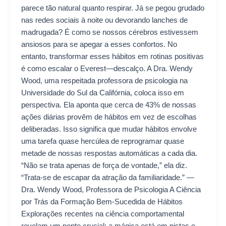
parece tão natural quanto respirar. Já se pegou grudado
nas redes sociais à noite ou devorando lanches de
madrugada? É como se nossos cérebros estivessem
ansiosos para se apegar a esses confortos. No
entanto, transformar esses hábitos em rotinas positivas
é como escalar o Everest—descalço. A Dra. Wendy
Wood, uma respeitada professora de psicologia na
Universidade do Sul da Califórnia, coloca isso em
perspectiva. Ela aponta que cerca de 43% de nossas
ações diárias provêm de hábitos em vez de escolhas
deliberadas. Isso significa que mudar hábitos envolve
uma tarefa quase hercúlea de reprogramar quase
metade de nossas respostas automáticas a cada dia.
“Não se trata apenas de força de vontade,” ela diz.
“Trata-se de escapar da atração da familiaridade.” —
Dra. Wendy Wood, Professora de Psicologia A Ciência
por Trás da Formação Bem-Sucedida de Hábitos
Explorações recentes na ciência comportamental
revelam um ponto crucial: a mágica está em pistas e