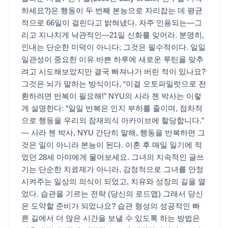
하세요?)은 행동이 두 번째 본능으로 자리잡는 데 평균
적으로 66일이 걸린다고 밝혀냈다. 자주 인용되는—그
리고 지나치게 낙관적인—21일 신화를 잊어라. 분명히,
인내는 단순한 미덕이 아니다; 그것은 필수적이다. 일일
일관성이 중요한 이유 바쁜 하루에 새로운 루틴을 맞추
려고 시도해보았지만 결국 빠져나가 버린 적이 있나요?
그것은 뇌가 말하는 방식이다, “이걸 오토파일럿으로 전
환하려면 반복이 필요해!” NYU의 사라 첸 박사는 이렇
게 설명한다: “일일 반복은 인지 부하를 줄이며, 점차적
으로 행동을 우리의 잠재의식 아카이브에 할당합니다.”
— 사라 첸 박사, NYU 간단히 말해, 행동을 반복하면 그
것은 일이 아니라 본능이 된다. 이혼 후 매일 일기에 적
었던 28세 마야에게 물어보세요. 그녀의 지속적인 글쓰
기는 단순한 치료제가 아니라, 감정적으로 그녀를 안정
시켜주는 일상의 의식이 되었고, 치유와 성장의 길을 열
었다. 습관을 기르는 전략 (당신의 로드맵) 그래서 당신
은 도약할 준비가 되었나요? 습관 형성의 성공적인 빠
른 길에서 더 많은 시간을 보낼 수 있도록 하는 방법은