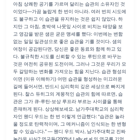
아침 상쾌한 공기를 가르며 달리는 습관의 소유자인 것
이었다—가끔 놀랍게 한 번이 아니라. 여러 번의 시도에
도 불구하고 이 습관을 유지하는 것은 쉽지 않았다. 하
지만 그 아침, 호박색 나뭇잎 사이로 비치는 태양을 보
고 영감을 받은 샘은 굳은 맹세를 했다: 이번에는 변함
없는 일일 일관성으로 좋은 습관을 기를 것이다. 샘의
여정이 공감된다면, 당신은 좋은 동료와 함께 하고 있
다. 불규칙한 시도를 신뢰할 수 있는 루틴으로 바꾸는
것은 여전히 공유된 도전이며, 그러나 그것은 우리가 모
두 갈망하는 변화를 가져오는 힘을 지닌다. 습관 형성의
이면 (이유 이해하기) 어떤 습관을 형성하는 미끄러운
길에 들어서면, 반드시 심리학의 깊은 세상으로 빠지게
된다. 찰스 듀히그의 계몽적인 습관의 힘에 따르면, 습
관은 그가 큐-루틴-보상 루프라 부르는 사이클을 통해
존재하게 된다. 상상해보세요. 남가주대학교의 심리학
자인 웬디 우드는 한 번 이렇게 언급했다: “습관은 놀라
울 정도로 탄력적이며, 그 메커니즘이 인식되는 한 변형
할 수 있습니다.” — 웬디 우드 박사, 남가주대학교 진짜
놀라운 사실? 연구들(2009년 Lally et al.의 연구를 기억