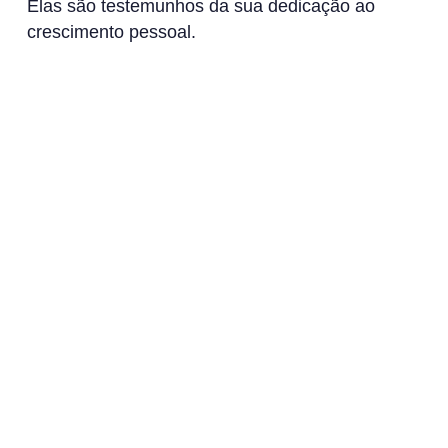
Elas são testemunhos da sua dedicação ao
crescimento pessoal.
Ao integrar as estratégias acima e aproveitar o
potencial da tecnologia, você está preparado
para cultivar hábitos que elevam sua vida,
prometendo rotinas mais saudáveis e triunfos
gratificantes. Lembre-se—é sobre o esforço
diário incansável na tapeçaria da vida.
Dica Profissional:
Adote micro-hábitos para
superar a intimidação de começar uma nova
rotina!
Abrace sua jornada transformacional com
Sunrise – ADHD Coach. Este aplicativo,
projetado para fortalecer a consistência, fornece
ferramentas para rastreamento de hábitos e