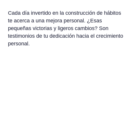
Cada día invertido en la construcción de hábitos
te acerca a una mejora personal. ¿Esas
pequeñas victorias y ligeros cambios? Son
testimonios de tu dedicación hacia el crecimiento
personal.
Al entrelazar las estrategias anteriores y
aprovechar el potencial de la tecnología, estás
preparado para cultivar hábitos que eleven tu
vida, prometiendo rutinas más saludables y
triunfos gratificantes. Recuerda—se trata del
esfuerzo diario implacable en el tapiz de la vida.
Consejo Pro:
¡Adopta micro-hábitos para
superar la intimidación de comenzar una nueva
rutina!