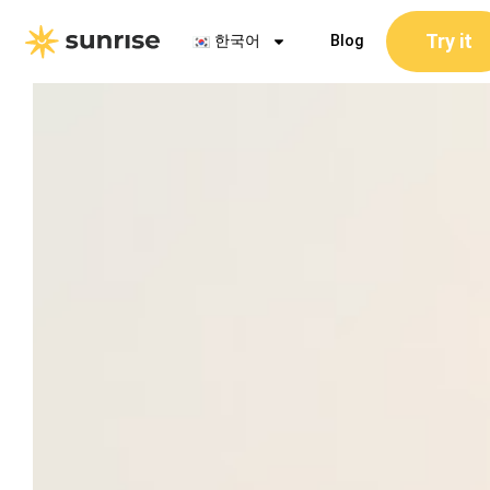
콘
Try it
텐
한국어
Blog
츠
로
건
너
뛰
기