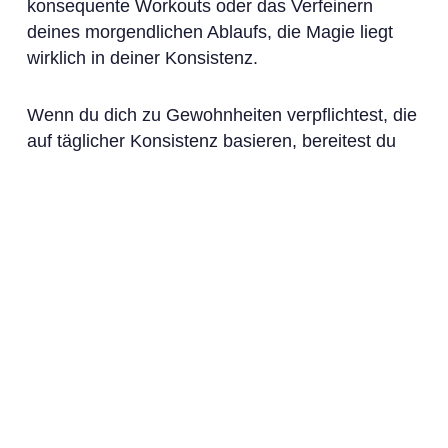
konsequente Workouts oder das Verfeinern
deines morgendlichen Ablaufs, die Magie liegt
wirklich in deiner Konsistenz.
Wenn du dich zu Gewohnheiten verpflichtest, die
auf täglicher Konsistenz basieren, bereitest du
den Boden für verbessertes Wohlbefinden,
Produktivitätsschübe und langfristiges
Wachstumspotenzial. Die Erfüllung eines
Lebens, das in positiven Gewohnheiten verankert
ist, kann in greifbare Nähe rücken.
Ergreife noch heute proaktive Schritte. Nutze
Sunrise – ADHD Coach, deinen treuen Begleiter,
um Gewohnheiten mit unerschütterlicher
Konsistenz zu verankern.