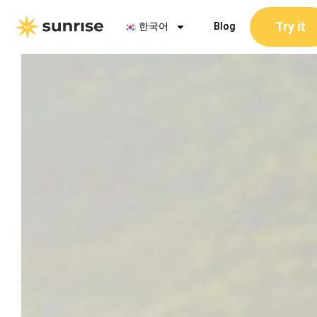
콘
Try it
텐
한국어
Blog
츠
로
건
너
뛰
기