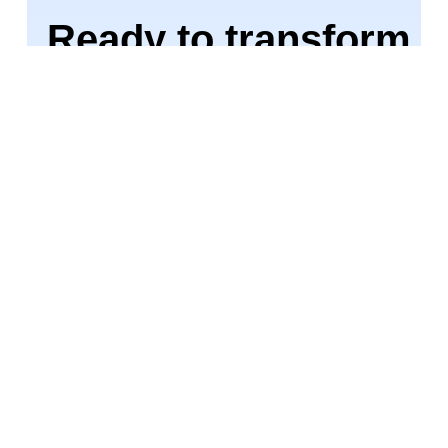
Ready to transform
your life? Install
now ↴
Download
Join 1.5M+ people using
AI-powered
app
for better mental health, habits, and
happiness. 90% of users report positive
changes in 2 weeks.