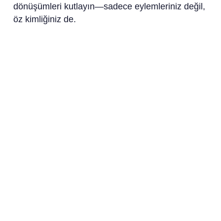
dönüşümleri kutlayın—sadece eylemleriniz değil,
öz kimliğiniz de.
Alışkanlıkları gerçek kimliğinizle uyumlu hale
getirmek, sizi yavaş yavaş şekillendirir. Bu süreci
benimseyin, küçük zaferlerden keyif alın ve
alışkanlıkların kalıcı değişimin temeli
oluşturduğunu görün. Alışkanlıklarınızı
dönüştürmeye hazır mısınız? Eşsiz zihinler için
uyarlanmış alışkanlık oluşturma fırsatlarını
keşfetmek için “Sunrise – ADHD Coach” gibi
fırsatları değerlendirin. Bu yolculuğa, yaşamı her
seferinde bir alışkanlıkla optimize ederek
başlayın.
Sonuç