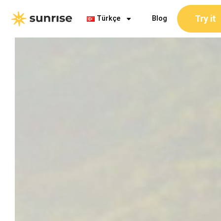
İçeriğe
Try it
atla
Türkçe
Blog