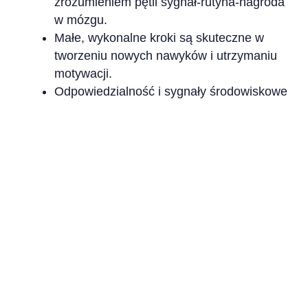
zrozumieniem pętli sygnał-rutyna-nagroda
w mózgu.
Małe, wykonalne kroki są skuteczne w
tworzeniu nowych nawyków i utrzymaniu
motywacji.
Odpowiedzialność i sygnały środowiskowe
mogą znacznie zwiększyć konsekwencję
nowych nawyków.
Współczucie dla siebie i elastyczność to
kluczowe elementy w przezwyciężaniu
niepowodzeń podczas tworzenia
nawyków.
Podsumowanie
Budowanie dobrych nawyków to podróż, która
wymaga cierpliwości i dobroci wobec siebie.
Przyjmij małe zwycięstwa i zachowaj