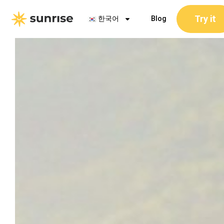
콘
Try it
텐
한국어
Blog
츠
로
건
너
뛰
기