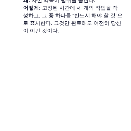
왜:
사전 약속이 범위를 좁힌다.
어떻게:
고정된 시간에 세 개의 작업을 작
성하고, 그 중 하나를 “반드시 해야 할 것”으
로 표시한다. 그것만 완료해도 여전히 당신
이 이긴 것이다.
4일: 당신의 책상 및 홈 화면 설계.
왜:
환경이 행동을 신호로 한다.
어떻게:
책상을 정리한다. 첫 번째 홈 화면
에 필수 앱만 두고, 데스크탑의 소셜 미디어
에서 로그아웃한다. 의견: 혼란은 당신이 지
불할 필요 없는 주의세금이다.
5일: 두 개의 25분 깊은 집중 세션 차단.
왜:
배치가 문..
다음 부분까지의 번역을 완료했으며, 텍스