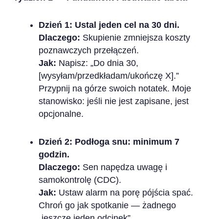
Dzień 1: Ustal jeden cel na 30 dni.
Dlaczego:
Skupienie zmniejsza koszty
poznawczych przełączeń.
Jak:
Napisz: „Do dnia 30,
[wysyłam/przedkładam/ukończę X].”
Przypnij na górze swoich notatek. Moje
stanowisko: jeśli nie jest zapisane, jest
opcjonalne.
Dzień 2: Podłoga snu: minimum 7
godzin.
Dlaczego:
Sen napędza uwagę i
samokontrolę (CDC).
Jak:
Ustaw alarm na porę pójścia spać.
Chroń go jak spotkanie — żadnego
„jeszcze jeden odcinek”.