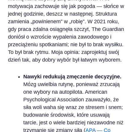
motywacja zachowuje się jak pogoda — słońce w
jednej godzinie, deszcz w następnej. Struktura
zamienia „powinienem” w „robię”. W 2021 roku,
gdy praca zdalna osiągnęła szczyt, The Guardian
doniósł o wzroście wypalenia zawodowego i
przeciążeniu spotkaniami; nie był to brak wysiłku.
To był brak rytmu. Moja opinia: zaprojektuj swój
dzień tak, aby dobry wybór był łatwym wyborem.
Nawyki redukują zmęczenie decyzyjne.
Mózg uwielbia rutynę, ponieważ zrzucają
one wybory na autopilota. American
Psychological Association zauważyło, że
siła woli waha się wraz ze stresem i snem;
budowanie środowisk, które usuwają
tarcie, jest o wiele bardziej niezawodne niż
trzymanie się zmiany siłą (
APA — Co