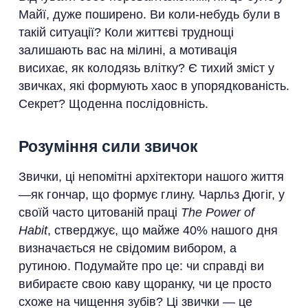
Майї, дуже поширено. Ви коли-небудь були в
такій ситуації? Коли життєві труднощі
залишають вас на мілині, а мотивація
висихає, як колодязь влітку? Є тихий зміст у
звичках, які формують хаос в упорядкованість.
Секрет? Щоденна послідовність.
Розуміння сили звичок
Звички, ці непомітні архітектори нашого життя
—як гончар, що формує глину. Чарльз Дюгіг, у
своїй часто цитованій праці
The Power of
Habit
, стверджує, що майже 40% нашого дня
визначається не свідомим вибором, а
рутиною. Подумайте про це: чи справді ви
вибираєте свою каву щоранку, чи це просто
схоже на чищення зубів? Ці звички — це