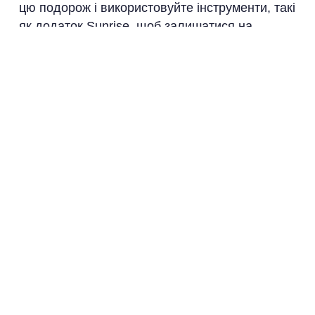
цю подорож і використовуйте інструменти, такі
як додаток Sunrise, щоб залишатися на
правильному шляху.
Джерела
Дюгіг, Ч. (2012).
The Power of Habit
.
Вуд, А. (2020).
Self-Compassion
Workbook
.
Клір, Дж. (2018).
Atomic Habits
.
Дослідження MIT з формування звичок
—
Посилання
Американський журнал профілактичної
медицини —
Посилання
Дослідження ASTD —
Посилання
Клініка Мейо про роль візуалізації —
Посилання