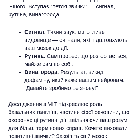
іншого. Вступає “петля звички” — сигнал,
рутина, винагорода.
Сигнал
: Тихий звук, миготливе
видовище — сигнали, які підштовхують
ваш мозок до дії.
Рутина
: Сам процес, що розгортається,
майже сам по собі.
Винагорода
: Результат, викид
дофаміну, який каже вашим нейронам:
“Давайте зробимо це знову!”
Дослідження з MIT підкреслює роль
базальних гангліїв, частини сірої речовини, що
охороняє ці рутинні дії, звільняючи ваш розум
для більш термінових справ. Хочете виховати
позитивні звички? Закріпіть свій мозок