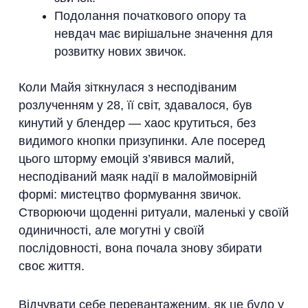
Подолання початкового опору та
невдач має вирішальне значення для
розвитку нових звичок.
Коли Майя зіткнулася з несподіваним
розлученням у 28, її світ, здавалося, був
кинутий у блендер — хаос крутиться, без
видимого кнопки призупинки. Але посеред
цього шторму емоцій з’явився малий,
несподіваний маяк надії в малоймовірній
формі: мистецтво формування звичок.
Створюючи щоденні ритуали, маленькі у своїй
одиничності, але могутні у своїй
послідовності, вона почала знову збирати
своє життя.
Відчувати себе перевантаженим, як це було у