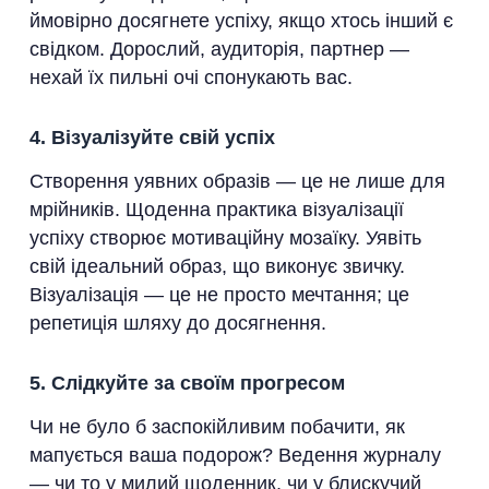
ймовірно досягнете успіху, якщо хтось інший є
свідком. Дорослий, аудиторія, партнер —
нехай їх пильні очі спонукають вас.
4. Візуалізуйте свій успіх
Створення уявних образів — це не лише для
мрійників. Щоденна практика візуалізації
успіху створює мотиваційну мозаїку. Уявіть
свій ідеальний образ, що виконує звичку.
Візуалізація — це не просто мечтання; це
репетиція шляху до досягнення.
5. Слідкуйте за своїм прогресом
Чи не було б заспокійливим побачити, як
мапується ваша подорож? Ведення журналу
— чи то у милий щоденник, чи у блискучий