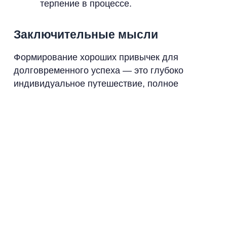
терпение в процессе.
Заключительные мысли
Формирование хороших привычек для
долговременного успеха — это глубоко
индивидуальное путешествие, полное
открытий и роста. Используя стратегии, такие
как начало с малого, создание
поддерживающих пространств и принятие
гибкости, вы можете сделать этот переход
более плавным. Это ваше путешествие, и,
заботясь о привычках, которые соответствуют
вашим мечтам о успехе, вы вооружаетесь
необходимыми инструментами для
полноценной жизни.