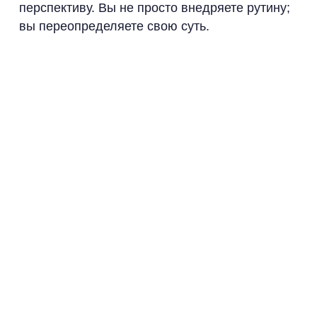
перспективу. Вы не просто внедряете рутину;
вы переопределяете свою суть.
Когда вы начинаете этот путь, подумайте о
приложении Sunrise — ADHD Coach. Оно
разработано с учетом особенностей
мышления людей с ADHD и предлагает
отслеживание привычек, инструменты для
концентрации и индивидуальное
планирование на основе искусственного
интеллекта. Запустите сегодня, превратите
намерения в действия и пусть новые
привычки прокладывают путь к личной
эволюции.
Основные выводы