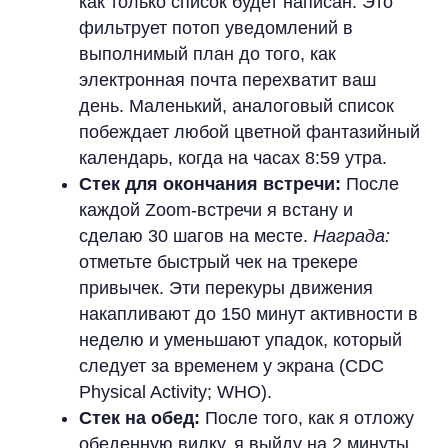
как только список будет написан. Это
фильтрует потоп уведомлений в
выполнимый план до того, как
электронная почта перехватит ваш
день. Маленький, аналоговый список
побеждает любой цветной фантазийный
календарь, когда на часах 8:59 утра.
Стек для окончания встречи:
После
каждой Zoom-встречи я встану и
сделаю 30 шагов на месте.
Награда:
отметьте быстрый чек на трекере
привычек. Эти перекуры движения
накапливают до 150 минут активности в
неделю и уменьшают упадок, который
следует за временем у экрана (CDC
Physical Activity; WHO).
Стек на обед:
После того, как я отложу
обеденную вилку, я выйду на 2 минуты