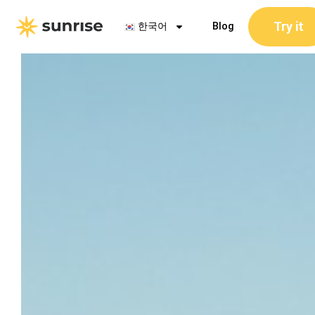
콘
Try it
텐
한국어
Blog
츠
로
건
너
뛰
기