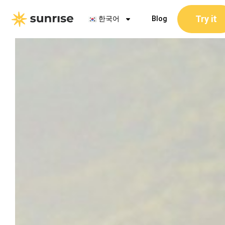
콘
Try it
텐
한국어
Blog
츠
로
건
너
뛰
기