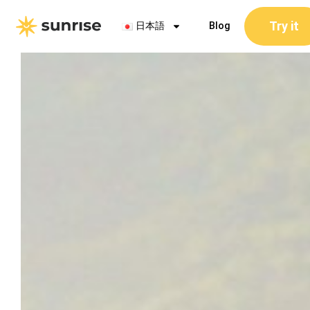
内
Try it
容
日本語
Blog
を
ス
キ
ッ
プ