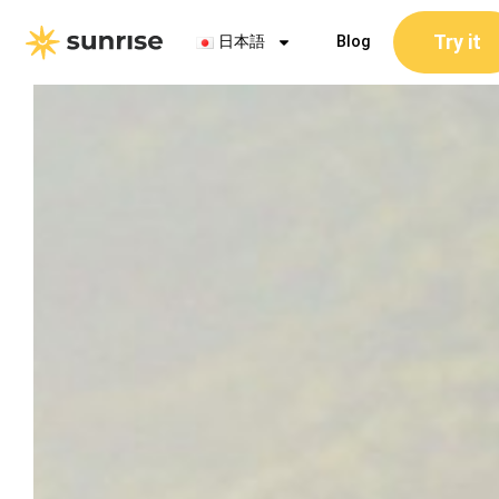
内
Try it
容
日本語
Blog
を
ス
キ
ッ
プ