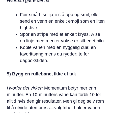
Hvordan gjøre det nå:
Feir smått: si «ja,» stå opp og smil, eller
send en venn en enkelt emoji som en liten
high-five.
Spor en stripe med et enkelt kryss. Å se
en linje med merker vokse er sitt eget nikk.
Koble vanen med en hyggelig cue: en
favorittsang mens du rydder; te for
dagbokstiden.
5) Bygg en rullebane, ikke et tak
Hvorfor det virker:
Momentum betyr mer enn
minutter. En 10-minutters vane kan forbli 10 for
alltid hvis den gir resultater. Men gi deg selv rom
til å utvide uten press—valgfrihet holder vanen