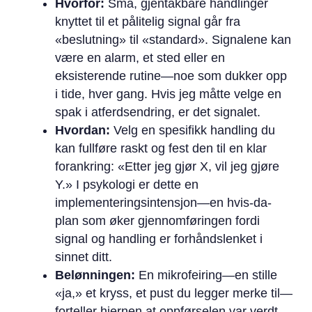
Hvorfor:
Små, gjentakbare handlinger
knyttet til et pålitelig signal går fra
«beslutning» til «standard». Signalene kan
være en alarm, et sted eller en
eksisterende rutine—noe som dukker opp
i tide, hver gang. Hvis jeg måtte velge en
spak i atferdsendring, er det signalet.
Hvordan:
Velg en spesifikk handling du
kan fullføre raskt og fest den til en klar
forankring: «Etter jeg gjør X, vil jeg gjøre
Y.» I psykologi er dette en
implementeringsintensjon—en hvis-da-
plan som øker gjennomføringen fordi
signal og handling er forhåndslenket i
sinnet ditt.
Belønningen:
En mikrofeiring—en stille
«ja,» et kryss, et pust du legger merke til—
forteller hjernen at oppførselen var verdt