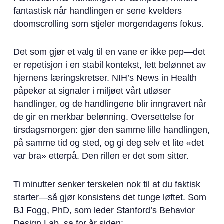
fantastisk når handlingen er sene kvelders
doomscrolling som stjeler morgendagens fokus.
Det som gjør et valg til en vane er ikke pep—det
er repetisjon i en stabil kontekst, lett belønnet av
hjernens læringskretser. NIH’s News in Health
påpeker at signaler i miljøet vårt utløser
handlinger, og de handlingene blir inngravert når
de gir en merkbar belønning. Oversettelse for
tirsdagsmorgen: gjør den samme lille handlingen,
på samme tid og sted, og gi deg selv et lite «det
var bra» etterpå. Den rillen er det som sitter.
Ti minutter senker terskelen nok til at du faktisk
starter—så gjør konsistens det tunge løftet. Som
BJ Fogg, PhD, som leder Stanford’s Behavior
Design Lab, sa for år siden: